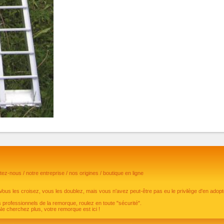
ctez-nous
/
notre entreprise
/
nos origines
/
boutique en ligne
les croisez, vous les doublez, mais vous n'avez peut-être pas eu le privilège d'en ado
 professionnels de la remorque, roulez en toute "sécurité".
e cherchez plus, votre remorque est ici !