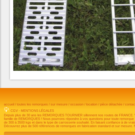
accueil
/
toutes les remorques
/
sur mesure
/
occasion
/
location
/
pièce détachée
/
conta
CGV
-
MENTIONS LÉGALES
Depuis plus de 30 ans les REMORQUES TOURNIER sillonnent nos routes de FRANCE. Vous 
famille de REMORQUES ! Nous pourrons répondre à vos questions pour toute remorque
de 300 à 3500 kgs et dans le type de carrosserie souhaité. En faisant confiance à de vrais
Découvrez plus de 500 références de remorques en fabrication standard et sur mesure. N