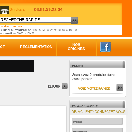
03.81.59.22.34
Service client :
oraires d'ouverture :
u lundi au vendredi
de 8H00 à 12H00 et de 14H00 à 18H00.
Le samedi
de 9H00 à 12H00.
NOS
CT
RÉGLEMENTATION
ORIGINES
Vous avez 0 produits dans
votre panier.
DÉJA CLIENT? CONNECTEZ-VOUS