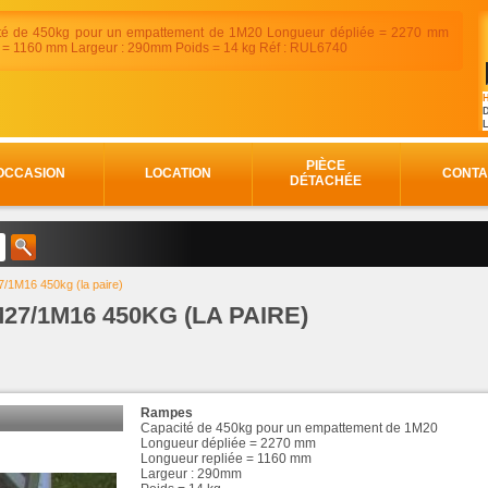
té de 450kg pour un empattement de 1M20 Longueur dépliée = 2270 mm
e = 1160 mm Largeur : 290mm Poids = 14 kg Réf : RUL6740
H
D
PIÈCE
OCCASION
LOCATION
CONTA
DÉTACHÉE
/1M16 450kg (la paire)
7/1M16 450KG (LA PAIRE)
Rampes
Capacité de 450kg pour un empattement de 1M20
Longueur dépliée = 2270 mm
Longueur repliée = 1160 mm
Largeur : 290mm