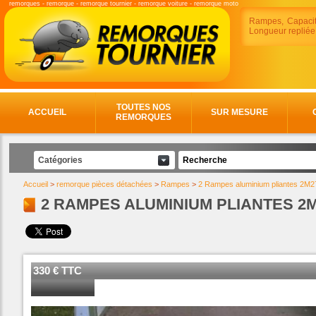
remorques
-
remorque
-
remorque tournier
-
remorque voiture
-
remorque moto
Rampes, Capaci
Longueur replié
TOUTES NOS
ACCUEIL
SUR MESURE
REMORQUES
Catégories
Accueil
>
remorque pièces détachées
>
Rampes
>
2 Rampes aluminium pliantes 2M27
2 RAMPES ALUMINIUM PLIANTES 2M2
330 € TTC