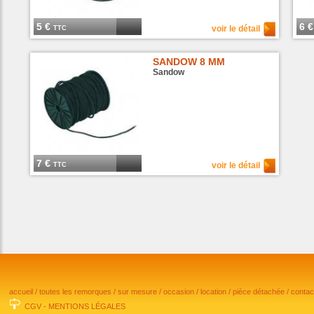
5 €
6 
voir le détail
TTC
SANDOW 8 MM
Sandow
7 €
voir le détail
TTC
accueil
/
toutes les remorques
/
sur mesure
/
occasion
/
location
/
pièce détachée
/
conta
CGV
-
MENTIONS LÉGALES