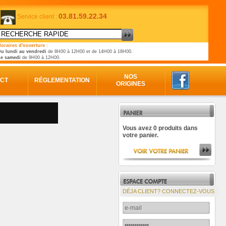
03.81.59.22.34
Service client :
oraires d'ouverture :
u lundi au vendredi
de 8H00 à 12H00 et de 14H00 à 18H00.
Le samedi
de 9H00 à 12H00.
NOS
CT
RÉGLEMENTATION
ORIGINES
Vous avez 0 produits dans
votre panier.
DÉJA CLIENT? CONNECTEZ-VOUS