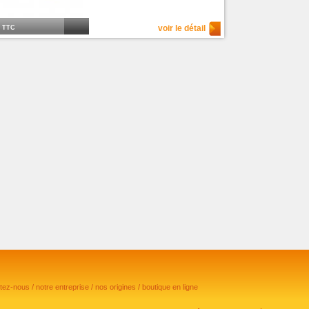
€
voir le détail
TTC
ctez-nous
/
notre entreprise
/
nos origines
/
boutique en ligne