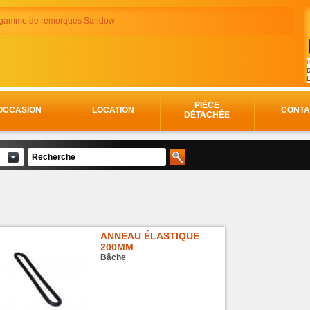
e gamme de remorques Sandow
H
D
PIÈCE
OCCASION
LOCATION
CONTA
DÉTACHÉE
ANNEAU ÉLASTIQUE
200MM
Bâche