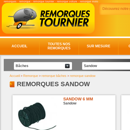
remorques
-
remorque
-
remorque tournier
-
remorque voiture
-
remorque moto
Découvrez notr
TOUTES NOS
ACCUEIL
SUR MESURE
REMORQUES
Bâches
Sandow
Accueil
>
Remorque
>
remorque bâches
>
remorque sandow
REMORQUES SANDOW
SANDOW 6 MM
Sandow