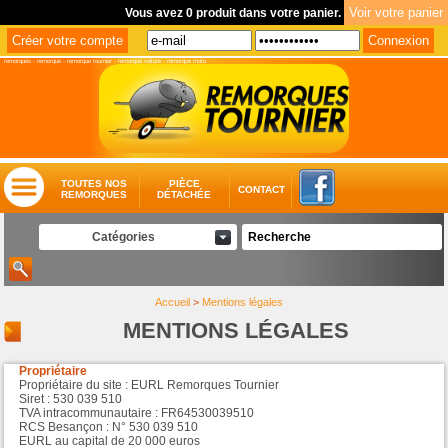
Vous avez 0 produit dans votre panier.
remorques
-
remorque
-
remorque tournier
-
remorque voiture
-
remorque moto
TOUTES NOS
PIÈCE
CONTACT
REMORQUES
DÉTACHÉE
Catégories
Accueil
>
Mentions légales
MENTIONS LÉGALES
Propriétaire
Propriétaire du site : EURL Remorques Tournier
Siret : 530 039 510
TVA intracommunautaire : FR64530039510
RCS Besançon : N° 530 039 510
EURL au capital de 20 000 euros