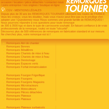
occasion
/
location
/
pièce détachée
/
contactez-nous
/
notre entreprise
/
nos origines
/
boutique en ligne
CGV
-
MENTIONS LÉGALES
Depuis plus de 30 ans les REMORQUES TOURNIER sillonnent nos routes de FRANCE.
Vous les croisez, vous les doublez, mais vous n'avez peut-être pas eu le privilège d'en
adopter une ! Questionnez-nous !Nous sommes une grande famille de REMORQUES !
Nous pourrons répondre à vos questions pour toute remorque
de 300 à 3500 kgs et dans le type de carrosserie souhaité. En faisant confiance à de vrais
professionnels de la remorque, roulez en toute "sécurité".
Découvrez plus de 500 références de remorques en fabrication standard et sur mesure.
Ne cherchez plus, votre remorque est ici !
Remorques Abri de chantier
Remorques Bennes
Remorques Bétaillères
Remorques Chariots de mise à l'eau
Remorques Chariots de mise à l'eau
Remorques Destockage
Remorques Espaces verts
Remorques Forfait immatriculation
Remorques Fourgon Frigorifique
Remorques Fourgons
Remorques Fourgons Magasins
Remorques Microtracteurs
Remorques Motoculteurs
Remorques Pièces détachées
Remorques Plateaux
Remorques Plateaux
Remorques Plateaux surbaissés