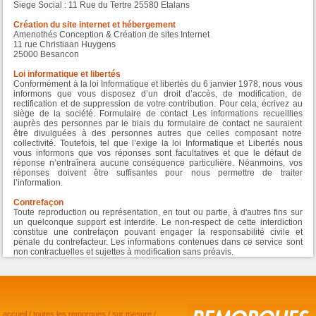
Siege Social : 11 Rue du Tertre 25580 Etalans
Création du site internet et hébergement
Amenothés Conception & Création de sites Internet
11 rue Christiaan Huygens
25000 Besancon
Loi informatique et libertés
Conformément à la loi Informatique et libertés du 6 janvier 1978, nous vous
informons que vous disposez d’un droit d’accès, de modification, de
rectification et de suppression de votre contribution. Pour cela, écrivez au
siège de la société. Formulaire de contact Les informations recueillies
auprès des personnes par le biais du formulaire de contact ne sauraient
être divulguées à des personnes autres que celles composant notre
collectivité. Toutefois, tel que l’exige la loi Informatique et Libertés nous
vous informons que vos réponses sont facultatives et que le défaut de
réponse n’entraînera aucune conséquence particulière. Néanmoins, vos
réponses doivent être suffisantes pour nous permettre de traiter
l’information.
Contrefaçon
Toute reproduction ou représentation, en tout ou partie, à d'autres fins sur
un quelconque support est interdite. Le non-respect de cette interdiction
constitue une contrefaçon pouvant engager la responsabilité civile et
pénale du contrefacteur. Les informations contenues dans ce service sont
non contractuelles et sujettes à modification sans préavis.
accueil
/
toutes les remorques
/
sur mesure
/