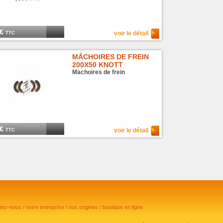
 €
voir le détail
TTC
MÂCHOIRES DE FREIN
200X50 KNOTT
Machoires de frein
 €
voir le détail
TTC
ctez-nous
/
notre entreprise
/
nos origines
/
boutique en ligne