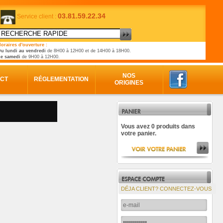
03.81.59.22.34
Service client :
oraires d'ouverture :
u lundi au vendredi
de 8H00 à 12H00 et de 14H00 à 18H00.
Le samedi
de 9H00 à 12H00.
NOS
CT
RÉGLEMENTATION
ORIGINES
Vous avez 0 produits dans
votre panier.
DÉJA CLIENT? CONNECTEZ-VOUS