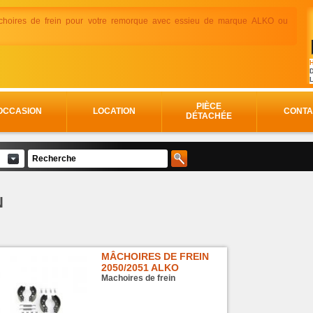
choires de frein pour votre remorque avec essieu de marque ALKO ou
H
D
PIÈCE
OCCASION
LOCATION
CONTA
DÉTACHÉE
N
MÂCHOIRES DE FREIN
2050/2051 ALKO
Machoires de frein