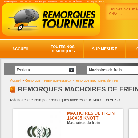
remorques
-
remorque
-
remorque tournier
-
remorque voiture
-
remorque moto
Trouvez vos mâ
KNOTT.
TOUTES NOS
ACCUEIL
SUR MESURE
REMORQUES
Essieux
Machoires de frein
Accueil
>
Remorque
>
remorque essieux
>
remorque machoires de frein
REMORQUES MACHOIRES DE FREI
Mâchoires de frein pour remorques avec essieux KNOTT et ALKO.
MÂCHOIRES DE FREIN
160X35 KNOTT
Machoires de frein