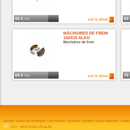
65 €
69
voir le détail
TTC
MÂCHOIRES DE FREIN
160X35 ALKO
Machoires de frein
69 €
70
voir le détail
TTC
accueil
/
toutes les remorques
/
sur mesure
/
occasion
/
location
/
pièce détachée
/
conta
CGV
-
MENTIONS LÉGALES