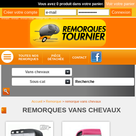
Vous avez 0 produit dans votre panier.
remorques
-
remorque
-
remorque tournier
-
remorque voiture
-
remorque moto
TOUTES NOS
PIÈCE
CONTACT
REMORQUES
DÉTACHÉE
Vans chevaux
Sous-cat
Accueil
>
Remorque
>
remorque vans chevaux
REMORQUES VANS CHEVAUX