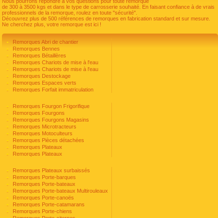
Nous pourrons répondre à vos questions pour toute remorque
de 300 à 3500 kgs et dans le type de carrosserie souhaité. En faisant confiance à de vrais
professionnels de la remorque, roulez en toute "sécurité".
Découvrez plus de 500 références de remorques en fabrication standard et sur mesure.
Ne cherchez plus, votre remorque est ici !
Remorques Abri de chantier
Remorques Bennes
Remorques Bétaillères
Remorques Chariots de mise à l'eau
Remorques Chariots de mise à l'eau
Remorques Destockage
Remorques Espaces verts
Remorques Forfait immatriculation
Remorques Fourgon Frigorifique
Remorques Fourgons
Remorques Fourgons Magasins
Remorques Microtracteurs
Remorques Motoculteurs
Remorques Pièces détachées
Remorques Plateaux
Remorques Plateaux
Remorques Plateaux surbaissés
Remorques Porte-barques
Remorques Porte-bateaux
Remorques Porte-bateaux Multirouleaux
Remorques Porte-canoës
Remorques Porte-catamarans
Remorques Porte-chiens
Remorques Porte-citernes