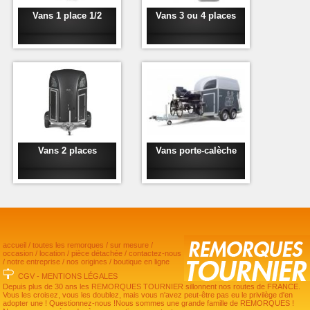
Vans 1 place 1/2
Vans 3 ou 4 places
Vans 2 places
Vans porte-calèche
accueil
/
toutes les remorques
/
sur mesure
/
occasion
/
location
/
pièce détachée
/
contactez-nous
/
notre entreprise
/
nos origines
/
boutique en ligne
CGV
-
MENTIONS LÉGALES
Depuis plus de 30 ans les REMORQUES TOURNIER sillonnent nos routes de FRANCE.
Vous les croisez, vous les doublez, mais vous n'avez peut-être pas eu le privilège d'en
adopter une ! Questionnez-nous !Nous sommes une grande famille de REMORQUES !